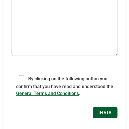
Si prega di lasciare vuoto questo campo.
Si prega di lasciare vuoto questo campo.
By clicking on the following button you
confirm that you have read and understood the
General Terms and Conditions
.