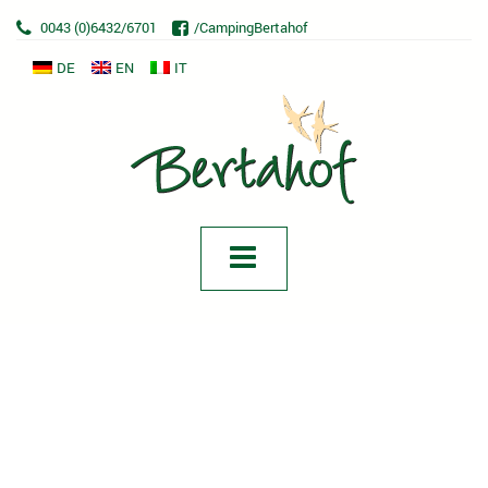
0043 (0)6432/6701
/CampingBertahof
DE
EN
IT