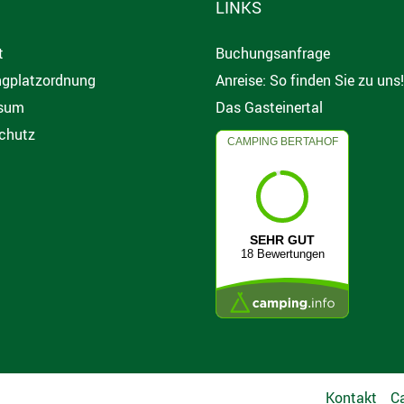
LINKS
t
Buchungsanfrage
gplatzordnung
Anreise: So finden Sie zu uns!
sum
Das Gasteinertal
chutz
CAMPING BERTAHOF
4.7
SEHR GUT
18 Bewertungen
Kontakt
C