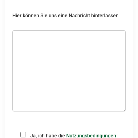
Si prega di lasciare vuoto questo campo.
Si prega di lasciare vuoto questo campo.
Si prega di lasciare vuoto questo campo.
Hier können Sie uns eine Nachricht hinterlassen
Ja, ich habe die
Nutzungsbedingungen