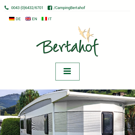
0043 (0)6432/6701
/CampingBertahof
DE
EN
IT